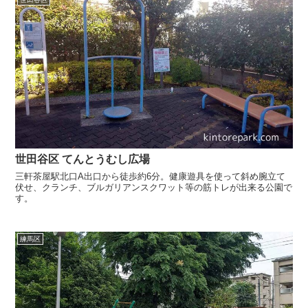
世田谷区 てんとうむし広場
三軒茶屋駅北口A出口から徒歩約6分。健康遊具を使って斜め腕立て
伏せ、クランチ、ブルガリアンスクワット等の筋トレが出来る公園で
す。
練馬区