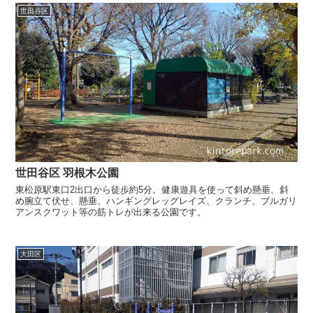
世田谷区
世田谷区 羽根木公園
東松原駅東口2出口から徒歩約5分。健康遊具を使って斜め懸垂、斜
め腕立て伏せ、懸垂、ハンギングレッグレイズ、クランチ、ブルガリ
アンスクワット等の筋トレが出来る公園です。
大田区