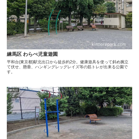
練馬区 わらべ児童遊園
平和台(東京都)駅北出口から徒歩約2分。健康遊具を使って斜め腕立
て伏せ、懸垂、ハンギングレッグレイズ等の筋トレが出来る公園で
す。
練馬区