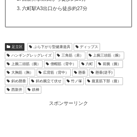
六町駅A3出口から徒歩約27分
足立区
ぶら下がり型健康遊具
ディップス
ハンギングレッグレイズ
三角筋（肩）
上腕三頭筋（腕）
上腕二頭筋（腕）
僧帽筋（背中）
六町
前腕（腕）
大胸筋（胸）
広背筋（背中）
懸垂
懸垂(逆手)
斜め懸垂
斜め腕立て伏せ
竹ノ塚
腹直筋下部（腹）
西新井
鉄棒
スポンサーリンク