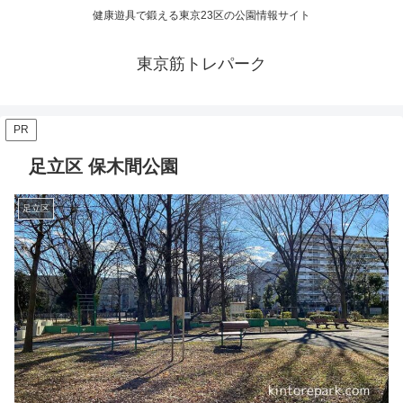
健康遊具で鍛える東京23区の公園情報サイト
東京筋トレパーク
PR
足立区 保木間公園
足立区