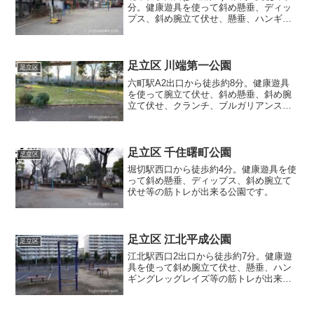
分。健康遊具を使って斜め懸垂、ディッ
プス、斜め腕立て伏せ、懸垂、ハンギン
グレッグレイズ等の筋トレが出来る公園
です。
足立区 川端第一公園
足立区
六町駅A2出口から徒歩約8分。健康遊具
を使って腕立て伏せ、斜め懸垂、斜め腕
立て伏せ、クランチ、ブルガリアンスク
ワット等の筋トレが出来る公園です。
足立区 千住曙町公園
足立区
堀切駅西口から徒歩約4分。健康遊具を使
って斜め懸垂、ディップス、斜め腕立て
伏せ等の筋トレが出来る公園です。
足立区 江北平成公園
足立区
江北駅西口2出口から徒歩約7分。健康遊
具を使って斜め腕立て伏せ、懸垂、ハン
ギングレッグレイズ等の筋トレが出来る
公園です。