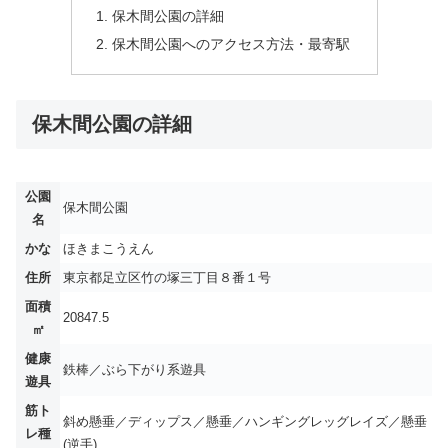
保木間公園の詳細
保木間公園へのアクセス方法・最寄駅
保木間公園の詳細
公園
保木間公園
名
かな
ほきまこうえん
住所
東京都足立区竹の塚三丁目８番１号
面積
20847.5
㎡
健康
鉄棒／ぶら下がり系遊具
遊具
筋ト
斜め懸垂／ディップス／懸垂／ハンギングレッグレイズ／懸垂
レ種
(逆手)