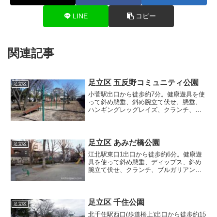
LINE
コピー
関連記事
足立区 五反野コミュニティ公園
足立区
小菅駅出口から徒歩約7分。健康遊具を使
って斜め懸垂、斜め腕立て伏せ、懸垂、
ハンギングレッグレイズ、クランチ、ブ
ルガリアンスクワット等の筋トレが出来
る公園です。
足立区 あみだ橋公園
足立区
江北駅東口1出口から徒歩約6分。健康遊
具を使って斜め懸垂、ディップス、斜め
腕立て伏せ、クランチ、ブルガリアンス
クワット等の筋トレが出来る公園です。
足立区 千住公園
足立区
北千住駅西口(歩道橋上)出口から徒歩約15