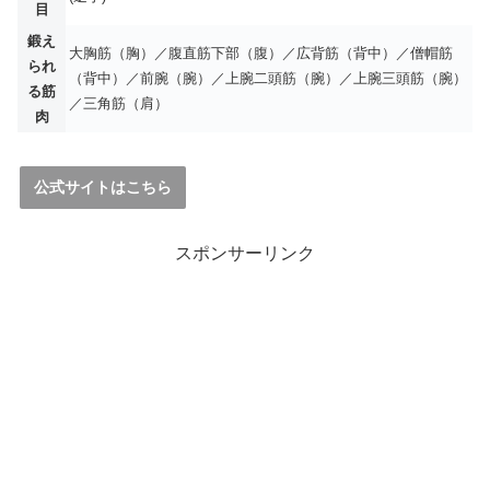
目
鍛え
大胸筋（胸）／腹直筋下部（腹）／広背筋（背中）／僧帽筋
られ
（背中）／前腕（腕）／上腕二頭筋（腕）／上腕三頭筋（腕）
る筋
／三角筋（肩）
肉
公式サイトはこちら
スポンサーリンク