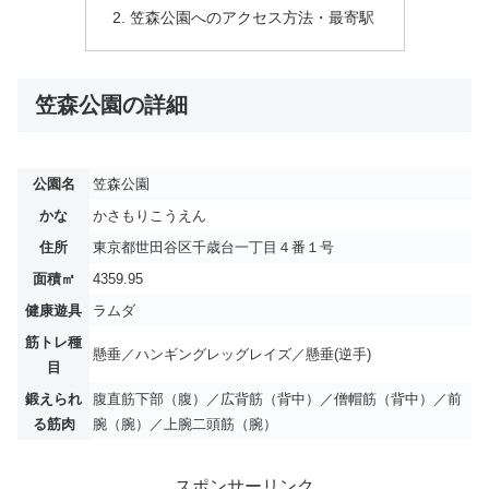
笠森公園へのアクセス方法・最寄駅
笠森公園の詳細
公園名
笠森公園
かな
かさもりこうえん
住所
東京都世田谷区千歳台一丁目４番１号
面積㎡
4359.95
健康遊具
ラムダ
筋トレ種
懸垂／ハンギングレッグレイズ／懸垂(逆手)
目
鍛えられ
腹直筋下部（腹）／広背筋（背中）／僧帽筋（背中）／前
る筋肉
腕（腕）／上腕二頭筋（腕）
スポンサーリンク