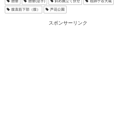
懸垂
懸垂(逆手)
斜め腕立て伏せ
祖師ケ谷大蔵
腹直筋下部（腹）
芦花公園
スポンサーリンク