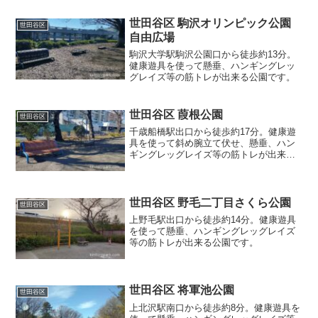
世田谷区 駒沢オリンピック公園
世田谷区
自由広場
駒沢大学駅駒沢公園口から徒歩約13分。
健康遊具を使って懸垂、ハンギングレッ
グレイズ等の筋トレが出来る公園です。
世田谷区 葭根公園
世田谷区
千歳船橋駅出口から徒歩約17分。健康遊
具を使って斜め腕立て伏せ、懸垂、ハン
ギングレッグレイズ等の筋トレが出来る
公園です。
世田谷区 野毛二丁目さくら公園
世田谷区
上野毛駅出口から徒歩約14分。健康遊具
を使って懸垂、ハンギングレッグレイズ
等の筋トレが出来る公園です。
世田谷区 将軍池公園
世田谷区
上北沢駅南口から徒歩約8分。健康遊具を