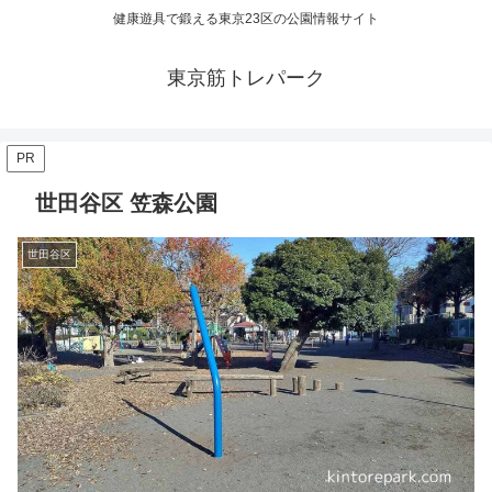
健康遊具で鍛える東京23区の公園情報サイト
東京筋トレパーク
PR
世田谷区 笠森公園
世田谷区