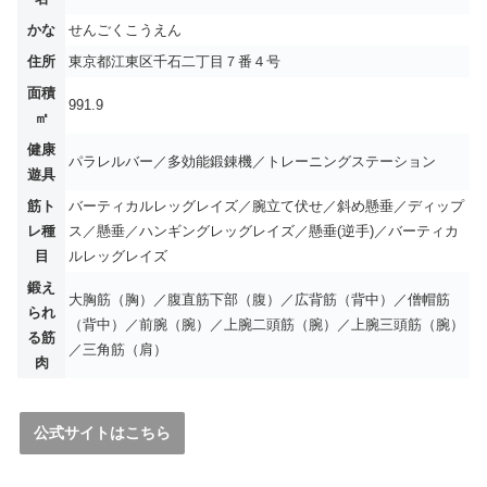
かな
せんごくこうえん
住所
東京都江東区千石二丁目７番４号
面積
991.9
㎡
健康
パラレルバー／多効能鍛錬機／トレーニングステーション
遊具
筋ト
バーティカルレッグレイズ／腕立て伏せ／斜め懸垂／ディップ
レ種
ス／懸垂／ハンギングレッグレイズ／懸垂(逆手)／バーティカ
目
ルレッグレイズ
鍛え
大胸筋（胸）／腹直筋下部（腹）／広背筋（背中）／僧帽筋
られ
（背中）／前腕（腕）／上腕二頭筋（腕）／上腕三頭筋（腕）
る筋
／三角筋（肩）
肉
公式サイトはこちら