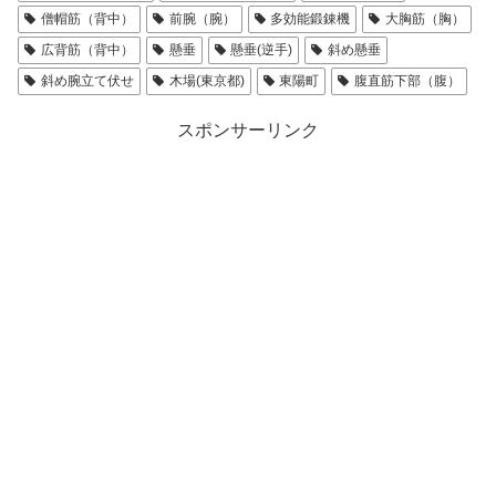
僧帽筋（背中）
前腕（腕）
多効能鍛錬機
大胸筋（胸）
広背筋（背中）
懸垂
懸垂(逆手)
斜め懸垂
斜め腕立て伏せ
木場(東京都)
東陽町
腹直筋下部（腹）
スポンサーリンク