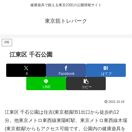
健康遊具で鍛える東京23区の公園情報サイト
東京筋トレパーク
PR
江東区 千石公園
X
Facebook
はてブ
LINE
コピー
2021.10.19
江東区 千石公園は住吉(東京都)駅B1出口から徒歩約12
分。他東京メトロ東西線東陽町駅、東京メトロ東西線木場
(東京都)駅からもアクセス可能です。公園内の健康遊具を