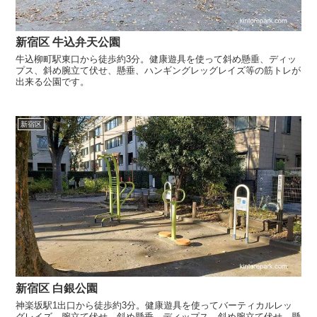
新宿区 牛込弁天公園
牛込柳町駅東口から徒歩約3分。健康遊具を使って斜め懸垂、ディッ
プス、斜め腕立て伏せ、懸垂、ハンギングレッグレイズ等の筋トレが
出来る公園です。
新宿区
新宿区 白銀公園
神楽坂駅1出口から徒歩約3分。健康遊具を使ってバーティカルレッ
グレイズ、腕立て伏せ、斜め懸垂、ディップス、斜め腕立て伏せ、懸