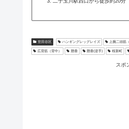
二子玉川駅西口から徒歩約20分
世田谷区
ハンギングレッグレイズ
上腕二頭筋
広背筋（背中）
懸垂
懸垂(逆手)
桜新町
スポ