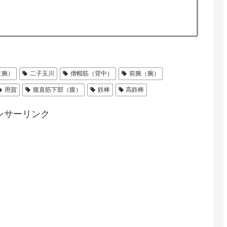
（腕）
二子玉川
僧帽筋（背中）
前腕（腕）
用賀
腹直筋下部（腹）
鉄棒
高鉄棒
ンサーリンク