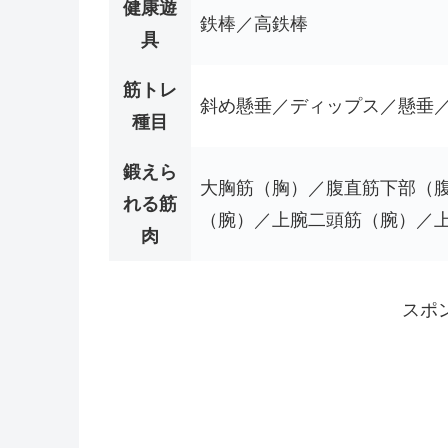
健康遊
鉄棒／高鉄棒
具
筋トレ
斜め懸垂／ディップス／懸垂／
種目
鍛えら
大胸筋（胸）／腹直筋下部（
れる筋
（腕）／上腕二頭筋（腕）／
肉
スポ