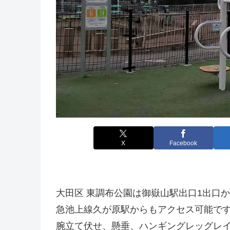
X
Facebook
大田区 東調布公園は御嶽山駅出口1出口
急池上線久が原駅からもアクセス可能で
腕立て伏せ、懸垂、ハンギングレッグレ