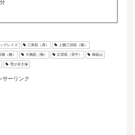
6分
ッグレイズ
三角筋（肩）
上腕三頭筋（腕）
前腕（腕）
大胸筋（胸）
広背筋（背中）
御嶽山
）
雪が谷大塚
ンサーリンク