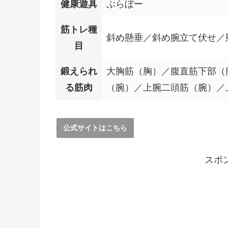
健康遊具
ぶらぼー
筋トレ種
斜め懸垂／斜め腕立て伏せ／
目
鍛えられ
大胸筋（胸）／腹直筋下部（
る筋肉
（腕）／上腕二頭筋（腕）／
公式サイトはこちら
スポ