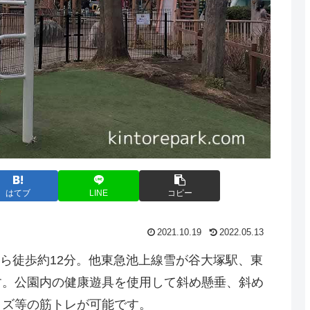
はてブ
LINE
コピー
2021.10.19
2022.05.13
から徒歩約12分。他東急池上線雪が谷大塚駅、東
す。公園内の健康遊具を使用して斜め懸垂、斜め
イズ等の筋トレが可能です。