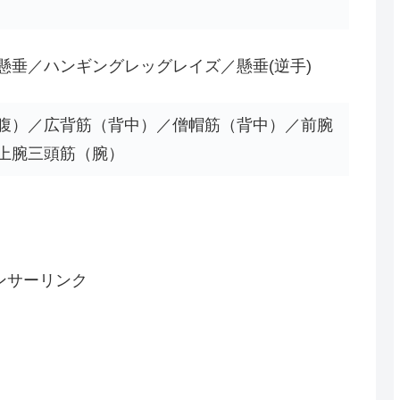
懸垂／ハンギングレッグレイズ／懸垂(逆手)
腹）／広背筋（背中）／僧帽筋（背中）／前腕
上腕三頭筋（腕）
ンサーリンク