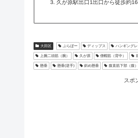
久が原駅出口1出口から徒歩約1
大田区
ぶらぼー
ディップス
ハンギングレ
上腕二頭筋（腕）
久が原
僧帽筋（背中）
懸垂
懸垂(逆手)
斜め懸垂
腹直筋下部（腹
スポ