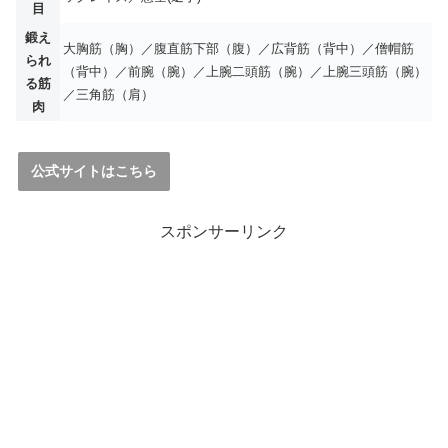
目
鍛え
大胸筋（胸）／腹直筋下部（腹）／広背筋（背中）／僧帽筋
られ
（背中）／前腕（腕）／上腕二頭筋（腕）／上腕三頭筋（腕）
る筋
／三角筋（肩）
肉
公式サイトはこちら
スポンサーリンク