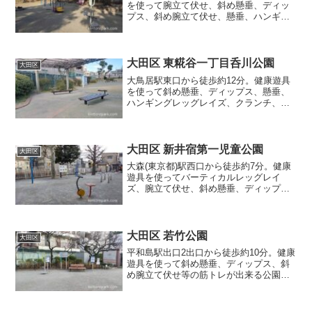
を使って腕立て伏せ、斜め懸垂、ディッ
プス、斜め腕立て伏せ、懸垂、ハンギン
グレッグレイズ等の筋トレが出来る公園
です。
大田区 東糀谷一丁目呑川公園
大田区
大鳥居駅東口から徒歩約12分。健康遊具
を使って斜め懸垂、ディップス、懸垂、
ハンギングレッグレイズ、クランチ、ブ
ルガリアンスクワット等の筋トレが出来
る公園です。
大田区 新井宿第一児童公園
大田区
大森(東京都)駅西口から徒歩約7分。健康
遊具を使ってバーティカルレッグレイ
ズ、腕立て伏せ、斜め懸垂、ディップ
ス、斜め腕立て伏せ、懸垂、ハンギング
レッグレイズ等の筋トレが出来る公園で
す。
大田区 若竹公園
大田区
平和島駅出口2出口から徒歩約10分。健康
遊具を使って斜め懸垂、ディップス、斜
め腕立て伏せ等の筋トレが出来る公園で
す。