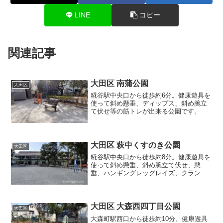
LINE
コピー
関連記事
大田区 南蒲公園
大田区
糀谷駅中央口から徒歩約6分。健康遊具を
使って斜め懸垂、ディップス、斜め腕立
て伏せ等の筋トレが出来る公園です。
大田区 萩中くすのき公園
大田区
糀谷駅中央口から徒歩約8分。健康遊具を
使って斜め懸垂、斜め腕立て伏せ、懸
垂、ハンギングレッグレイズ、クラン
チ、ブルガリアンスクワット等の筋トレ
が出来る公園です。
大田区 大森西四丁目公園
大田区
大森町駅西口から徒歩約10分。健康遊具