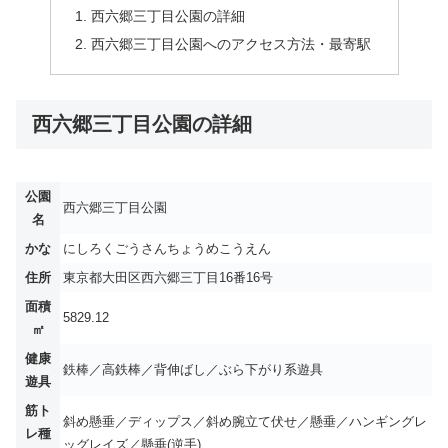
西六郷三丁目公園の詳細
西六郷三丁目公園へのアクセス方法・最寄駅
西六郷三丁目公園の詳細
公園
西六郷三丁目公園
名
かな
にしろくごうさんちょうめこうえん
住所
東京都大田区西六郷三丁目16番16号
面積
5829.12
㎡
健康
鉄棒／高鉄棒／背伸ばし／ぶら下がり系遊具
遊具
筋ト
斜め懸垂／ディップス／斜め腕立て伏せ／懸垂／ハンギングレ
レ種
ッグレイズ／懸垂(逆手)