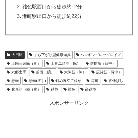
雑色駅西口から徒歩約12分
港町駅出口から徒歩約22分
大田区
ぶら下がり型健康遊具
ハンギングレッグレイズ
上腕三頭筋（腕）
上腕二頭筋（腕）
僧帽筋（背中）
六郷土手
前腕（腕）
大胸筋（胸）
広背筋（背中）
懸垂
懸垂(逆手)
斜め腕立て伏せ
港町
背伸ばし
腹直筋下部（腹）
鉄棒
雑色
高鉄棒
スポンサーリンク