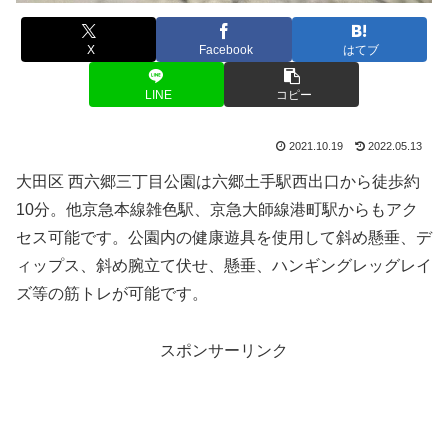
X
Facebook
はてブ
LINE
コピー
2021.10.19
2022.05.13
大田区 西六郷三丁目公園は六郷土手駅西出口から徒歩約
10分。他京急本線雑色駅、京急大師線港町駅からもアク
セス可能です。公園内の健康遊具を使用して斜め懸垂、デ
ィップス、斜め腕立て伏せ、懸垂、ハンギングレッグレイ
ズ等の筋トレが可能です。
スポンサーリンク