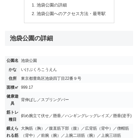
池袋公園の詳細
池袋公園へのアクセス方法・最寄駅
池袋公園の詳細
公園名
池袋公園
かな
いけぶくろこうえん
住所
東京都豊島区池袋四丁目22番９号
面積㎡
999.17
健康遊
背伸ばし／スプリングバー
具
筋トレ
斜め腕立て伏せ／懸垂／ハンギングレッグレイズ／懸垂(逆手)
種目
鍛えら
大胸筋（胸）／腹直筋下部（腹）／広背筋（背中）／僧帽筋
れる筋
（背中）／前腕（腕）／上腕二頭筋（腕）／上腕三頭筋