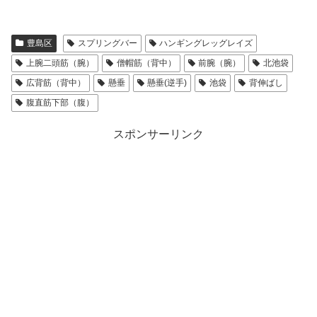
豊島区
スプリングバー
ハンギングレッグレイズ
上腕二頭筋（腕）
僧帽筋（背中）
前腕（腕）
北池袋
広背筋（背中）
懸垂
懸垂(逆手)
池袋
背伸ばし
腹直筋下部（腹）
スポンサーリンク