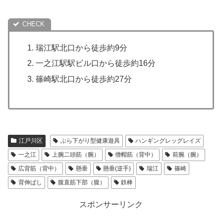
瑞江駅北口から徒歩約9分
一之江駅駅ビル口から徒歩約16分
篠崎駅北口から徒歩約27分
江戸川区
ぶら下がり型健康遊具
ハンギングレッグレイズ
一之江
上腕二頭筋（腕）
僧帽筋（背中）
前腕（腕）
広背筋（背中）
懸垂
懸垂(逆手)
瑞江
篠崎
背伸ばし
腹直筋下部（腹）
鉄棒
スポンサーリンク