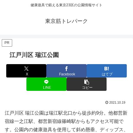
健康遊具で鍛える東京23区の公園情報サイト
東京筋トレパーク
PR
江戸川区 瑞江公園
X
Facebook
はてブ
LINE
コピー
2021.10.19
江戸川区 瑞江公園は瑞江駅北口から徒歩約9分。他都営新
宿線一之江駅、都営新宿線篠崎駅からもアクセス可能で
す。公園内の健康遊具を使用して斜め懸垂、ディップス、