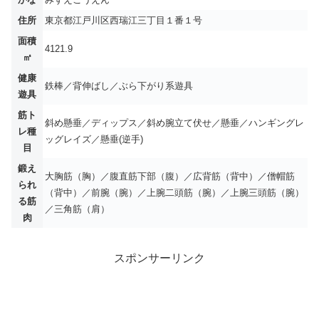
住所
東京都江戸川区西瑞江三丁目１番１号
面積
4121.9
㎡
健康
鉄棒／背伸ばし／ぶら下がり系遊具
遊具
筋ト
斜め懸垂／ディップス／斜め腕立て伏せ／懸垂／ハンギングレ
レ種
ッグレイズ／懸垂(逆手)
目
鍛え
大胸筋（胸）／腹直筋下部（腹）／広背筋（背中）／僧帽筋
られ
（背中）／前腕（腕）／上腕二頭筋（腕）／上腕三頭筋（腕）
る筋
／三角筋（肩）
肉
スポンサーリンク