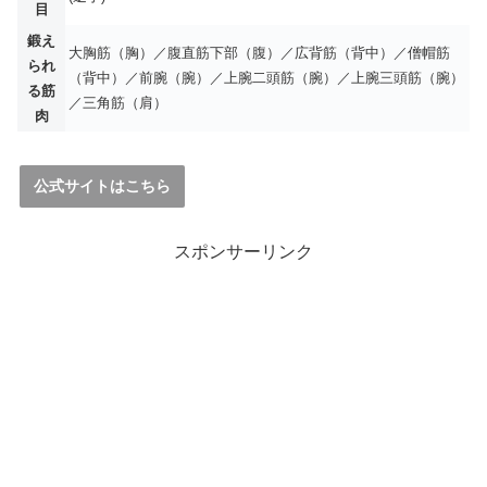
目
鍛え
大胸筋（胸）／腹直筋下部（腹）／広背筋（背中）／僧帽筋
られ
（背中）／前腕（腕）／上腕二頭筋（腕）／上腕三頭筋（腕）
る筋
／三角筋（肩）
肉
公式サイトはこちら
スポンサーリンク