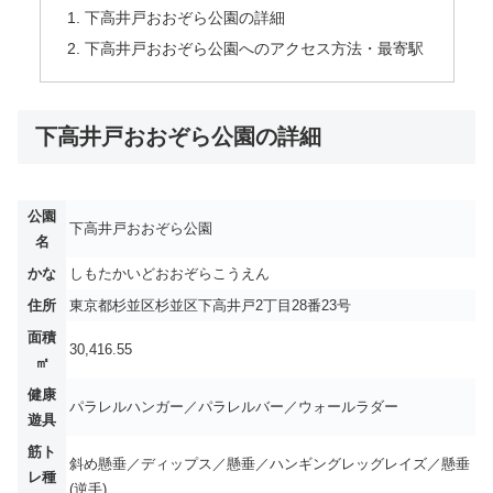
下高井戸おおぞら公園の詳細
下高井戸おおぞら公園へのアクセス方法・最寄駅
下高井戸おおぞら公園の詳細
公園
下高井戸おおぞら公園
名
かな
しもたかいどおおぞらこうえん
住所
東京都杉並区杉並区下高井戸2丁目28番23号
面積
30,416.55
㎡
健康
パラレルハンガー／パラレルバー／ウォールラダー
遊具
筋ト
斜め懸垂／ディップス／懸垂／ハンギングレッグレイズ／懸垂
レ種
(逆手)