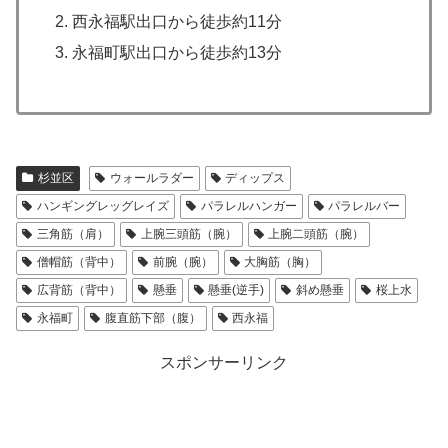
西永福駅出口から徒歩約11分
永福町駅出口から徒歩約13分
杉並区
ウォールラダー
ディップス
ハンギングレッグレイズ
パラレルハンガー
パラレルバー
三角筋（肩）
上腕三頭筋（腕）
上腕二頭筋（腕）
僧帽筋（背中）
前腕（腕）
大胸筋（胸）
広背筋（背中）
懸垂
懸垂(逆手)
斜め懸垂
桜上水
永福町
腹直筋下部（腹）
西永福
スポンサーリンク