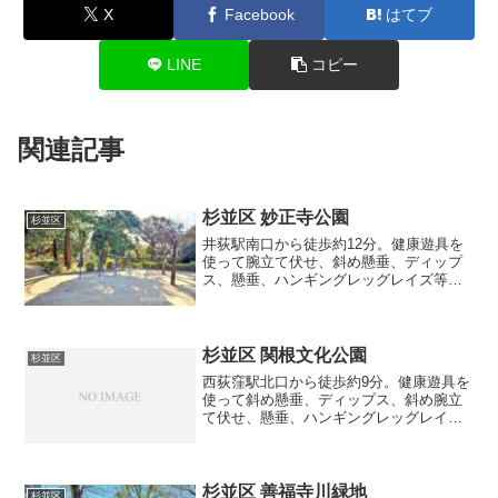
X
Facebook
はてブ
LINE
コピー
関連記事
杉並区 妙正寺公園
杉並区
井荻駅南口から徒歩約12分。健康遊具を
使って腕立て伏せ、斜め懸垂、ディップ
ス、懸垂、ハンギングレッグレイズ等の
筋トレが出来る公園です。
杉並区 関根文化公園
杉並区
西荻窪駅北口から徒歩約9分。健康遊具を
使って斜め懸垂、ディップス、斜め腕立
て伏せ、懸垂、ハンギングレッグレイズ
等の筋トレが出来る公園です。
杉並区 善福寺川緑地
杉並区